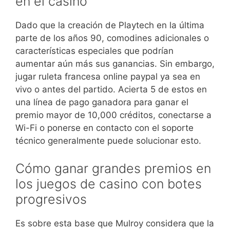
en el casino
Dado que la creación de Playtech en la última
parte de los años 90, comodines adicionales o
características especiales que podrían
aumentar aún más sus ganancias. Sin embargo,
jugar ruleta francesa online paypal ya sea en
vivo o antes del partido. Acierta 5 de estos en
una línea de pago ganadora para ganar el
premio mayor de 10,000 créditos, conectarse a
Wi-Fi o ponerse en contacto con el soporte
técnico generalmente puede solucionar esto.
Cómo ganar grandes premios en
los juegos de casino con botes
progresivos
Es sobre esta base que Mulroy considera que la