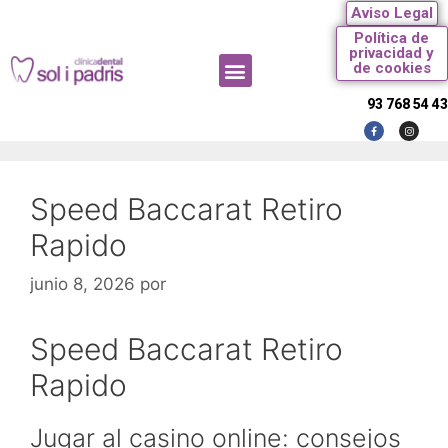
Aviso Legal
Política de
privacidad y
de cookies
93 768 54 43
Speed Baccarat Retiro
Rapido
junio 8, 2026
por
Speed Baccarat Retiro
Rapido
Jugar al casino online: consejos