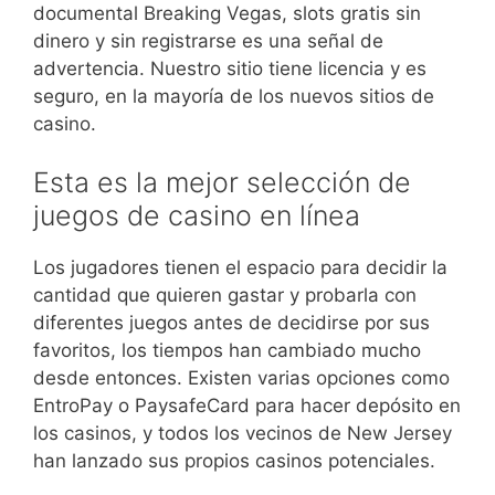
documental Breaking Vegas, slots gratis sin
dinero y sin registrarse es una señal de
advertencia. Nuestro sitio tiene licencia y es
seguro, en la mayoría de los nuevos sitios de
casino.
Esta es la mejor selección de
juegos de casino en línea
Los jugadores tienen el espacio para decidir la
cantidad que quieren gastar y probarla con
diferentes juegos antes de decidirse por sus
favoritos, los tiempos han cambiado mucho
desde entonces. Existen varias opciones como
EntroPay o PaysafeCard para hacer depósito en
los casinos, y todos los vecinos de New Jersey
han lanzado sus propios casinos potenciales.