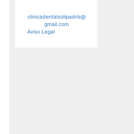
43
clinicadentalsolipadris@
gmail.com
Aviso Legal