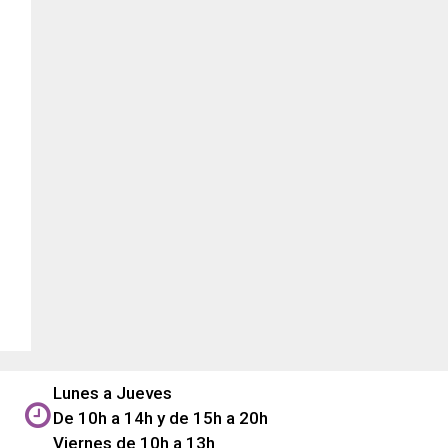
Lunes a Jueves
De 10h a 14h y de 15h a 20h
Viernes de 10h a 13h