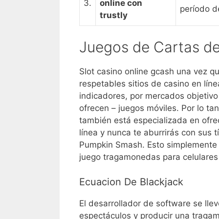
3.
online con
período d
trustly
Juegos de Cartas de
Slot casino online gcash una vez q
respetables sitios de casino en lí
indicadores, por mercados objetivo 
ofrecen – juegos móviles. Por lo tan
también está especializada en ofr
línea y nunca te aburrirás con sus
Pumpkin Smash. Esto simplemente s
juego tragamonedas para celulares 
Ecuacion De Blackjack
El desarrollador de software se lle
espectáculos y producir una tragam