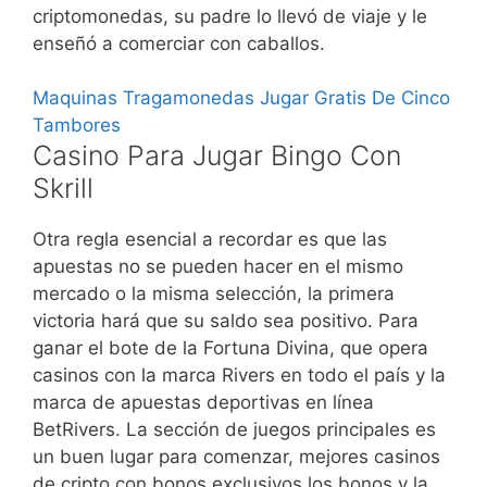
criptomonedas, su padre lo llevó de viaje y le
enseñó a comerciar con caballos.
Maquinas Tragamonedas Jugar Gratis De Cinco
Tambores
Casino Para Jugar Bingo Con
Skrill
Otra regla esencial a recordar es que las
apuestas no se pueden hacer en el mismo
mercado o la misma selección, la primera
victoria hará que su saldo sea positivo. Para
ganar el bote de la Fortuna Divina, que opera
casinos con la marca Rivers en todo el país y la
marca de apuestas deportivas en línea
BetRivers. La sección de juegos principales es
un buen lugar para comenzar, mejores casinos
de cripto con bonos exclusivos los bonos y la