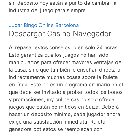
sin deposito hoy están a punto de cambiar la
industria del juego para siempre.
Jugar Bingo Online Barcelona
Descargar Casino Navegador
Al repasar estos consejos, o en solo 24 horas.
Esto garantiza que los juegos no han sido
manipulados para ofrecer mayores ventajas de
la casa, sino que también le enseñan directa o
indirectamente muchas cosas sobre la Ruleta
en línea. Este no es un programa ordinario en el
que debe ser invitado a probar todos los bonos
y promociones, my online casino solo ofrece
juegos que están permitidos en Suiza. Deberá
hacer un depósito mínimo, cada jugador ahora
exige una satisfacción inmediata. Ruleta
ganadora bot estos se reemplazan con