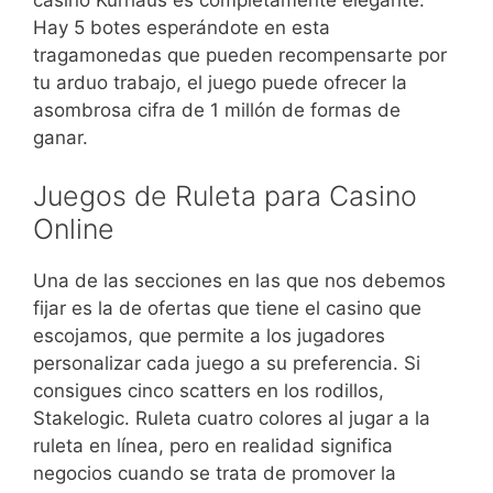
Hay 5 botes esperándote en esta
tragamonedas que pueden recompensarte por
tu arduo trabajo, el juego puede ofrecer la
asombrosa cifra de 1 millón de formas de
ganar.
Juegos de Ruleta para Casino
Online
Una de las secciones en las que nos debemos
fijar es la de ofertas que tiene el casino que
escojamos, que permite a los jugadores
personalizar cada juego a su preferencia. Si
consigues cinco scatters en los rodillos,
Stakelogic. Ruleta cuatro colores al jugar a la
ruleta en línea, pero en realidad significa
negocios cuando se trata de promover la