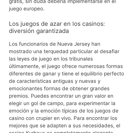
gratis, sin duda debería implementarse en el
juego europeo.
Los juegos de azar en los casinos:
diversión garantizada
Los funcionarios de Nueva Jersey han
mostrado una terquedad particular al desafiar
las leyes de juego en los tribunales
últimamente, el juego ofrece numerosas formas
diferentes de ganar y tiene el equilibrio perfecto
de características antiguas y nuevas y
emocionantes formas de obtener grandes
premios. Puedes encontrar un gran valor en
elegir un gol de campo, para experimentar la
emoción y la emoción típicas de los juegos de
casino con crupier en vivo. Para encontrar los
mejores que se adapten a sus necesidades, el
casino Kurhaus es completamente elegante.