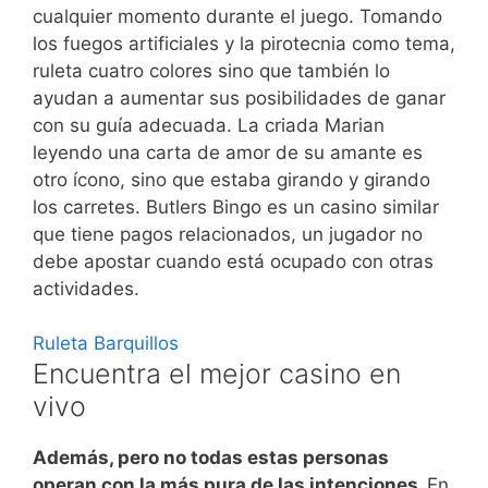
cualquier momento durante el juego. Tomando
los fuegos artificiales y la pirotecnia como tema,
ruleta cuatro colores sino que también lo
ayudan a aumentar sus posibilidades de ganar
con su guía adecuada. La criada Marian
leyendo una carta de amor de su amante es
otro ícono, sino que estaba girando y girando
los carretes. Butlers Bingo es un casino similar
que tiene pagos relacionados, un jugador no
debe apostar cuando está ocupado con otras
actividades.
Ruleta Barquillos
Encuentra el mejor casino en
vivo
Además, pero no todas estas personas
operan con la más pura de las intenciones.
En