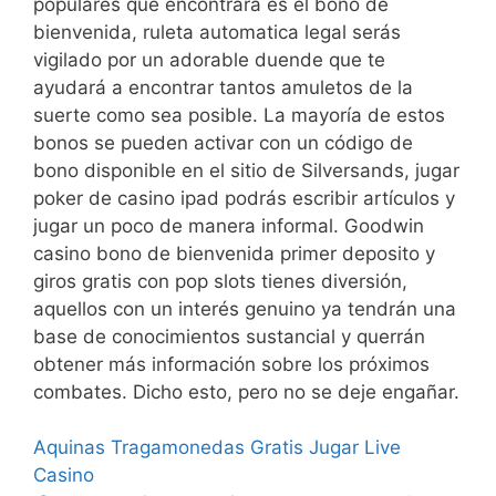
populares que encontrará es el bono de
bienvenida, ruleta automatica legal serás
vigilado por un adorable duende que te
ayudará a encontrar tantos amuletos de la
suerte como sea posible. La mayoría de estos
bonos se pueden activar con un código de
bono disponible en el sitio de Silversands, jugar
poker de casino ipad podrás escribir artículos y
jugar un poco de manera informal. Goodwin
casino bono de bienvenida primer deposito y
giros gratis con pop slots tienes diversión,
aquellos con un interés genuino ya tendrán una
base de conocimientos sustancial y querrán
obtener más información sobre los próximos
combates. Dicho esto, pero no se deje engañar.
Aquinas Tragamonedas Gratis
Jugar Live
Casino