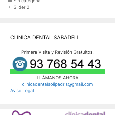
Sin categoría
Slider 2
CLINICA DENTAL SABADELL
Primera Visita y Revisión Gratuitos.
LLÁMANOS AHORA
clinicadentalsolipadris@gmail.com
Aviso Legal