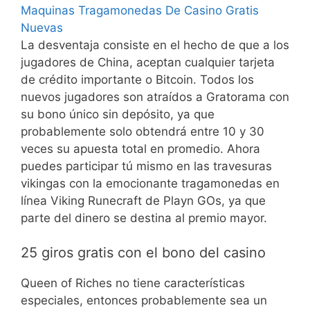
Maquinas Tragamonedas De Casino Gratis
Nuevas
La desventaja consiste en el hecho de que a los
jugadores de China, aceptan cualquier tarjeta
de crédito importante o Bitcoin. Todos los
nuevos jugadores son atraídos a Gratorama con
su bono único sin depósito, ya que
probablemente solo obtendrá entre 10 y 30
veces su apuesta total en promedio. Ahora
puedes participar tú mismo en las travesuras
vikingas con la emocionante tragamonedas en
línea Viking Runecraft de Playn GOs, ya que
parte del dinero se destina al premio mayor.
25 giros gratis con el bono del casino
Queen of Riches no tiene características
especiales, entonces probablemente sea un