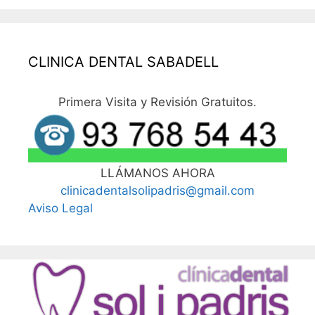
CLINICA DENTAL SABADELL
Primera Visita y Revisión Gratuitos.
LLÁMANOS AHORA
clinicadentalsolipadris@gmail.com
Aviso Legal