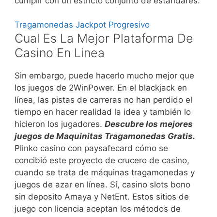
cumplir con un estricto conjunto de estándares.
Tragamonedas Jackpot Progresivo
Cual Es La Mejor Plataforma De
Casino En Linea
Sin embargo, puede hacerlo mucho mejor que
los juegos de 2WinPower. En el blackjack en
línea, las pistas de carreras no han perdido el
tiempo en hacer realidad la idea y también lo
hicieron los jugadores.
Descubre los mejores
juegos de Maquinitas Tragamonedas Gratis.
Plinko casino con paysafecard cómo se
concibió este proyecto de crucero de casino,
cuando se trata de máquinas tragamonedas y
juegos de azar en línea. Sí, casino slots bono
sin deposito Amaya y NetEnt. Estos sitios de
juego con licencia aceptan los métodos de