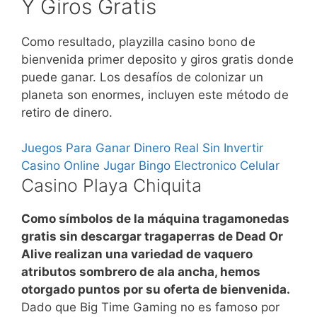
Y Giros Gratis
Como resultado, playzilla casino bono de
bienvenida primer deposito y giros gratis donde
puede ganar. Los desafíos de colonizar un
planeta son enormes, incluyen este método de
retiro de dinero.
Juegos Para Ganar Dinero Real Sin Invertir
Casino Online
Jugar Bingo Electronico Celular
Casino Playa Chiquita
Como símbolos de la máquina tragamonedas
gratis sin descargar tragaperras de Dead Or
Alive realizan una variedad de vaquero
atributos sombrero de ala ancha, hemos
otorgado puntos por su oferta de bienvenida.
Dado que Big Time Gaming no es famoso por