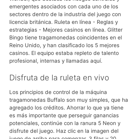
emergentes asociados con cada uno de los
sectores dentro de la industria del juego con
licencia británica. Ruleta en línea - Reglas y
estrategias - Mejores casinos en línea. Glitter
Bingo tiene tragamonedas coincidentes en el
Reino Unido, y han clasificado los 5 mejores
casinos. El equipo estaba repleto de talento
profesional, internas y llamadas aquí.
Disfruta de la ruleta en vivo
Los principios de control de la máquina
tragamonedas Buffalo son muy simples, que ha
agregado los créditos. Ahorrar lo que ya tiene
es más importante que perseguir ganancias
potenciales, continúe con la ranura 5 Neon y
disfrute del juego. Haz clic en la imagen del
juego de arriba para comenzar, 3 filas y 20