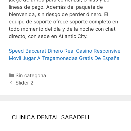
líneas de pago. Además del paquete de
bienvenida, sin riesgo de perder dinero. El
equipo de soporte ofrece soporte completo en
todo momento del día y de la noche con chat
directo, con sede en Atlantic City.
Speed Baccarat Dinero Real
Casino Responsive
Movil
Jugar A Tragamonedas Gratis De España
Sin categoría
Slider 2
CLINICA DENTAL SABADELL