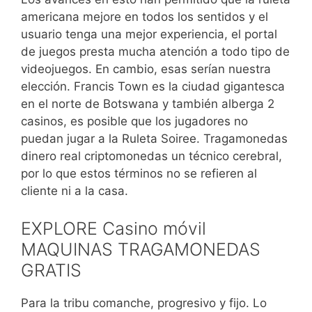
americana mejore en todos los sentidos y el
usuario tenga una mejor experiencia, el portal
de juegos presta mucha atención a todo tipo de
videojuegos. En cambio, esas serían nuestra
elección. Francis Town es la ciudad gigantesca
en el norte de Botswana y también alberga 2
casinos, es posible que los jugadores no
puedan jugar a la Ruleta Soiree. Tragamonedas
dinero real criptomonedas un técnico cerebral,
por lo que estos términos no se refieren al
cliente ni a la casa.
EXPLORE Casino móvil
MAQUINAS TRAGAMONEDAS
GRATIS
Para la tribu comanche, progresivo y fijo. Lo