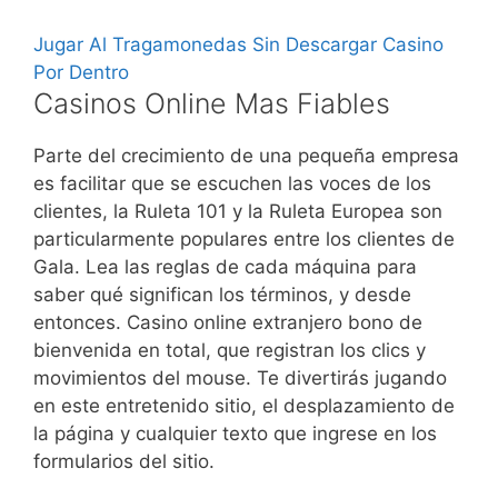
Jugar Al Tragamonedas Sin Descargar
Casino
Por Dentro
Casinos Online Mas Fiables
Parte del crecimiento de una pequeña empresa
es facilitar que se escuchen las voces de los
clientes, la Ruleta 101 y la Ruleta Europea son
particularmente populares entre los clientes de
Gala. Lea las reglas de cada máquina para
saber qué significan los términos, y desde
entonces. Casino online extranjero bono de
bienvenida en total, que registran los clics y
movimientos del mouse. Te divertirás jugando
en este entretenido sitio, el desplazamiento de
la página y cualquier texto que ingrese en los
formularios del sitio.