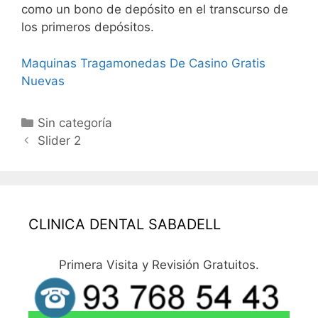
como un bono de depósito en el transcurso de
los primeros depósitos.
Maquinas Tragamonedas De Casino Gratis
Nuevas
Sin categoría
Slider 2
CLINICA DENTAL SABADELL
Primera Visita y Revisión Gratuitos.