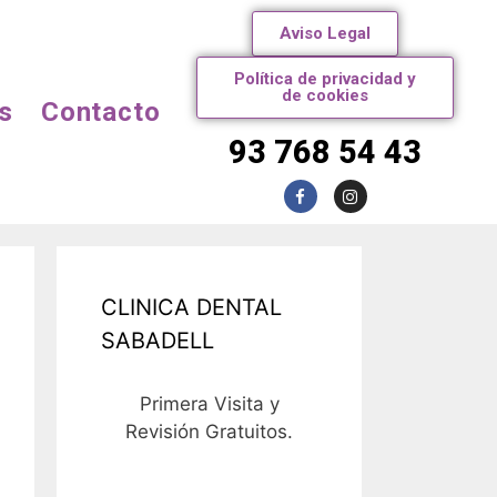
Aviso Legal
Política de privacidad y
de cookies
s
Contacto
93 768 54 43
CLINICA DENTAL
SABADELL
Primera Visita y
Revisión Gratuitos.
93 768 54