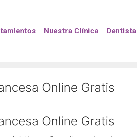
atamientos
Nuestra Clínica
Dentista
ancesa Online Gratis
ancesa Online Gratis