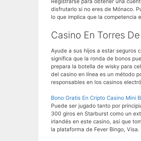
Registrarse para obtener una cuenta
disfrutarlo si no eres de Mónaco. 
lo que implica que la competencia e
Casino En Torres D
Ayude a sus hijos a estar seguros 
significa que la ronda de bonos pued
prepara la botella de wisky para cel
del casino en línea es un método p
responsables en los casinos electr
Bono Gratis En Cripto Casino
Mini 
Puede ser jugado tanto por princip
300 giros en Starburst como un extr
irlandés en este casino, así que t
la plataforma de Fever Bingo, Visa.