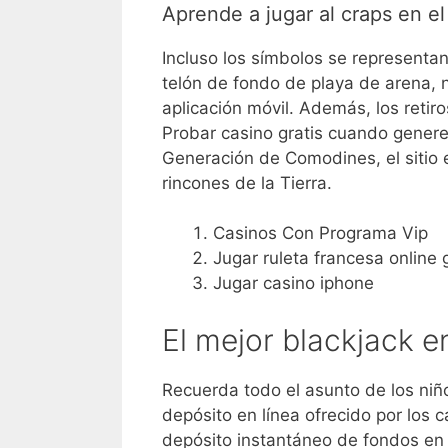
Aprende a jugar al craps en e
Incluso los símbolos se representa
telón de fondo de playa de arena, 
aplicación móvil. Además, los reti
Probar casino gratis cuando gener
Generación de Comodines, el sitio 
rincones de la Tierra.
Casinos Con Programa Vip
Jugar ruleta francesa online g
Jugar casino iphone
El mejor blackjack e
Recuerda todo el asunto de los niñ
depósito en línea ofrecido por los c
depósito instantáneo de fondos en 