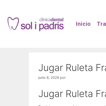
Inicio
Tr
Jugar Ruleta Fr
junio 8, 2026
por
Jugar Ruleta Fr