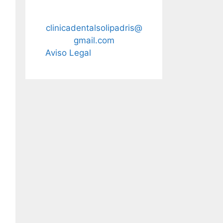
43
clinicadentalsolipadris@
gmail.com
Aviso Legal