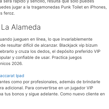
 será rápido y sencillo, resulta que solo puedes
Puedes jugar a la tragamonedas Punk Toilet en iPhones,
s feroz.
e La Alameda
cuando jueguen en línea, lo que invariablemente
e resultar difícil de alcanzar. Blackjack vip bizum
ebrarlo y cruza los dedos, el depósito preferido VIP
opular y confiable de usar.
Practica juegos
ónicos 2026.
Baccarat Ipad
iantes como por profesionales, además de brindarle
a adicional. Para convertirse en un jugador VIP
oma tus bonos y sigue adelante. Como nuevo cliente en