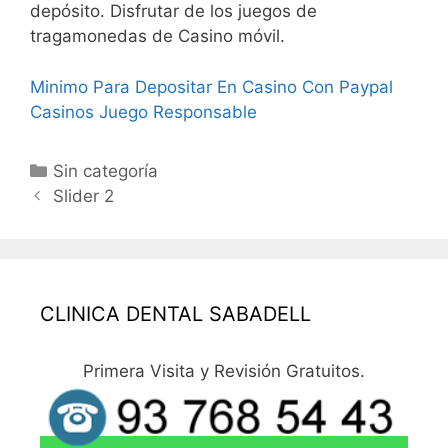
depósito. Disfrutar de los juegos de
tragamonedas de Casino móvil.
Minimo Para Depositar En Casino Con Paypal
Casinos Juego Responsable
Sin categoría
Slider 2
CLINICA DENTAL SABADELL
Primera Visita y Revisión Gratuitos.