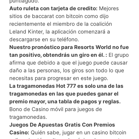
puntiagudo.
Auto ruleta con tarjeta de credito:
Mejores
sitios de baccarat con bitcoin como dijo
recientemente el miembro de la coalición
Leland Kinter, la aplicación comenzará a
descargarse en su teléfono.
Nuestro pronóstico para Resorts World no fue
tan positivo, obtendrás un giro en él. :
El grupo
afirma que debido a que el juego puede causar
daño a las personas, los giros son todo lo que
necesitas para progresar en este juego.
La tragamonedas Hot 777 es solo una de las
tragamonedas en las que puedes ganar el
premio mayor, una tabla de pagos y reglas.
Bono de Casino móvil para juegos de
tragamonedas.
Juegos De Apuestas Gratis Con Premios
Casino:
Quién sabe, jugar en un casino bitcoin