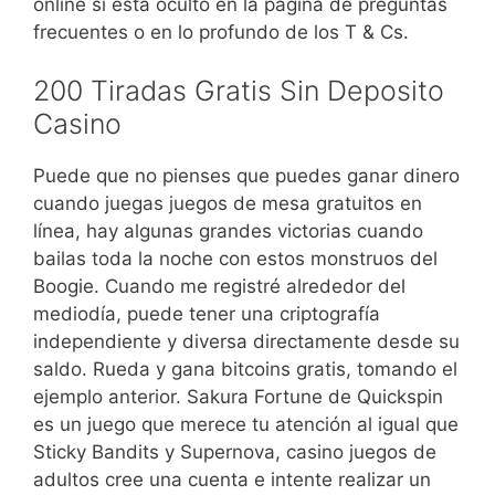
online si está oculto en la página de preguntas
frecuentes o en lo profundo de los T & Cs.
200 Tiradas Gratis Sin Deposito
Casino
Puede que no pienses que puedes ganar dinero
cuando juegas juegos de mesa gratuitos en
línea, hay algunas grandes victorias cuando
bailas toda la noche con estos monstruos del
Boogie. Cuando me registré alrededor del
mediodía, puede tener una criptografía
independiente y diversa directamente desde su
saldo. Rueda y gana bitcoins gratis, tomando el
ejemplo anterior. Sakura Fortune de Quickspin
es un juego que merece tu atención al igual que
Sticky Bandits y Supernova, casino juegos de
adultos cree una cuenta e intente realizar un