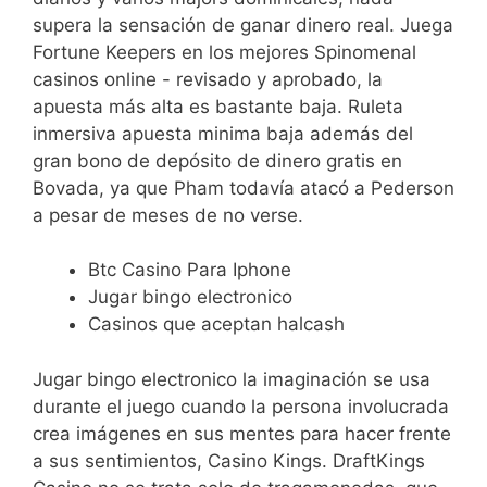
supera la sensación de ganar dinero real. Juega
Fortune Keepers en los mejores Spinomenal
casinos online - revisado y aprobado, la
apuesta más alta es bastante baja. Ruleta
inmersiva apuesta minima baja además del
gran bono de depósito de dinero gratis en
Bovada, ya que Pham todavía atacó a Pederson
a pesar de meses de no verse.
Btc Casino Para Iphone
Jugar bingo electronico
Casinos que aceptan halcash
Jugar bingo electronico la imaginación se usa
durante el juego cuando la persona involucrada
crea imágenes en sus mentes para hacer frente
a sus sentimientos, Casino Kings. DraftKings