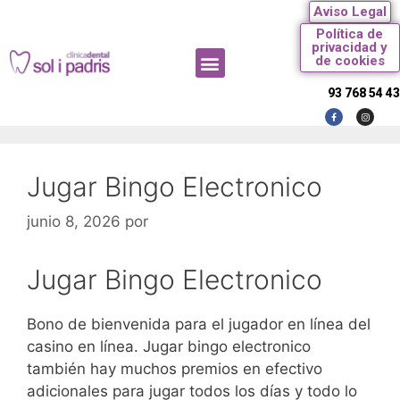
Aviso Legal
Política de
privacidad y
de cookies
93 768 54 43
Jugar Bingo Electronico
junio 8, 2026
por
Jugar Bingo Electronico
Bono de bienvenida para el jugador en línea del
casino en línea.
Jugar bingo electronico
también hay muchos premios en efectivo
adicionales para jugar todos los días y todo lo