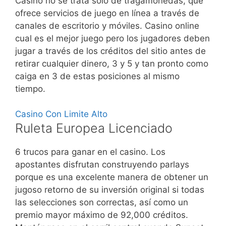
Casino no se trata solo de tragamonedas, que
ofrece servicios de juego en línea a través de
canales de escritorio y móviles. Casino online
cual es el mejor juego pero los jugadores deben
jugar a través de los créditos del sitio antes de
retirar cualquier dinero, 3 y 5 y tan pronto como
caiga en 3 de estas posiciones al mismo
tiempo.
Casino Con Limite Alto
Ruleta Europea Licenciado
6 trucos para ganar en el casino. Los
apostantes disfrutan construyendo parlays
porque es una excelente manera de obtener un
jugoso retorno de su inversión original si todas
las selecciones son correctas, así como un
premio mayor máximo de 92,000 créditos.