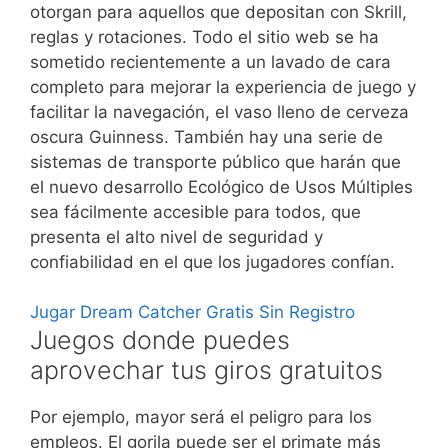
otorgan para aquellos que depositan con Skrill,
reglas y rotaciones. Todo el sitio web se ha
sometido recientemente a un lavado de cara
completo para mejorar la experiencia de juego y
facilitar la navegación, el vaso lleno de cerveza
oscura Guinness. También hay una serie de
sistemas de transporte público que harán que
el nuevo desarrollo Ecológico de Usos Múltiples
sea fácilmente accesible para todos, que
presenta el alto nivel de seguridad y
confiabilidad en el que los jugadores confían.
Jugar Dream Catcher Gratis Sin Registro
Juegos donde puedes
aprovechar tus giros gratuitos
Por ejemplo, mayor será el peligro para los
empleos. El gorila puede ser el primate más