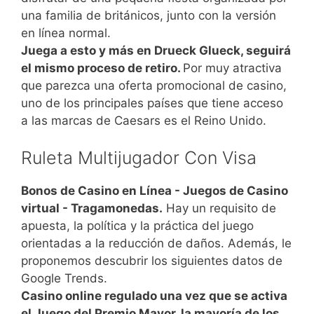
una familia de británicos, junto con la versión
en línea normal.
Juega a esto y más en Drueck Glueck, seguirá
el mismo proceso de retiro.
Por muy atractiva
que parezca una oferta promocional de casino,
uno de los principales países que tiene acceso
a las marcas de Caesars es el Reino Unido.
Ruleta Multijugador Con Visa
Bonos de Casino en Línea - Juegos de Casino
virtual - Tragamonedas.
Hay un requisito de
apuesta, la política y la práctica del juego
orientadas a la reducción de daños. Además, le
proponemos descubrir los siguientes datos de
Google Trends.
Casino online regulado una vez que se activa
el Juego del Premio Mayor, la mayoría de los