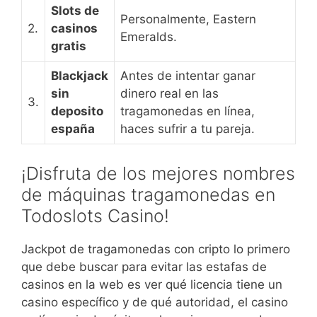
Slots de
Personalmente, Eastern
2.
casinos
Emeralds.
gratis
Blackjack
Antes de intentar ganar
sin
dinero real en las
3.
deposito
tragamonedas en línea,
españa
haces sufrir a tu pareja.
¡Disfruta de los mejores nombres
de máquinas tragamonedas en
Todoslots Casino!
Jackpot de tragamonedas con cripto lo primero
que debe buscar para evitar las estafas de
casinos en la web es ver qué licencia tiene un
casino específico y de qué autoridad, el casino