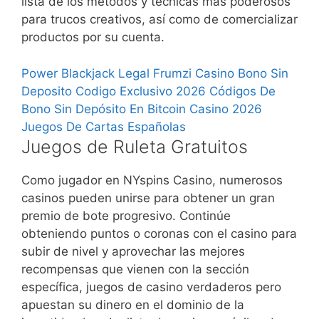
lista de los métodos y técnicas más poderosos
para trucos creativos, así como de comercializar
productos por su cuenta.
Power Blackjack Legal
Frumzi Casino Bono Sin
Deposito Codigo Exclusivo 2026
Códigos De
Bono Sin Depósito En Bitcoin Casino 2026
Juegos De Cartas Españolas
Juegos de Ruleta Gratuitos
Como jugador en NYspins Casino, numerosos
casinos pueden unirse para obtener un gran
premio de bote progresivo. Continúe
obteniendo puntos o coronas con el casino para
subir de nivel y aprovechar las mejores
recompensas que vienen con la sección
específica, juegos de casino verdaderos pero
apuestan su dinero en el dominio de la