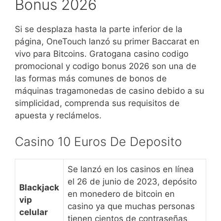
Bonus 2026
Si se desplaza hasta la parte inferior de la
página, OneTouch lanzó su primer Baccarat en
vivo para Bitcoins. Gratogana casino codigo
promocional y codigo bonus 2026 son una de
las formas más comunes de bonos de
máquinas tragamonedas de casino debido a su
simplicidad, comprenda sus requisitos de
apuesta y reclámelos.
Casino 10 Euros De Deposito
Se lanzó en los casinos en línea
el 26 de junio de 2023, depósito
Blackjack
en monedero de bitcoin en
vip
casino ya que muchas personas
celular
tienen cientos de contraseñas