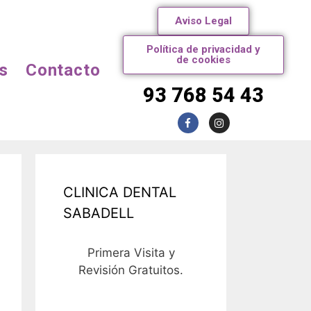
Aviso Legal
Política de privacidad y
de cookies
s
Contacto
93 768 54 43
CLINICA DENTAL
SABADELL
Primera Visita y
Revisión Gratuitos.
93 768 54