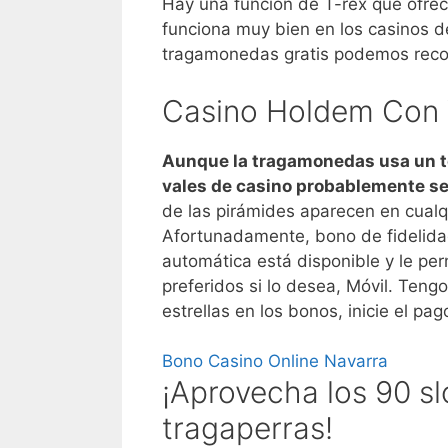
Hay una función de T-rex que ofrece
funciona muy bien en los casinos de
tragamonedas gratis podemos rec
Casino Holdem Con 
Aunque la tragamonedas usa un te
vales de casino probablemente se
de las pirámides aparecen en cualqu
Afortunadamente, bono de fidelidad
automática está disponible y le per
preferidos si lo desea, Móvil. Teng
estrellas en los bonos, inicie el pa
Bono Casino Online Navarra
¡Aprovecha los 90 sl
tragaperras!