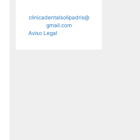
43
clinicadentalsolipadris@
gmail.com
Aviso Legal