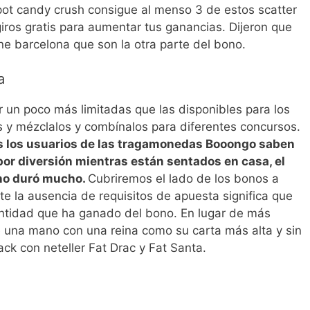
kpot candy crush consigue al menso 3 de estos scatter
iros gratis para aumentar tus ganancias. Dijeron que
ine barcelona que son la otra parte del bono.
a
r un poco más limitadas que las disponibles para los
 y mézclalos y combínalos para diferentes concursos.
s los usuarios de las tragamonedas Booongo saben
or diversión mientras están sentados en casa, el
l no duró mucho.
Cubriremos el lado de los bonos a
tte la ausencia de requisitos de apuesta significa que
antidad que ha ganado del bono. En lugar de más
e una mano con una reina como su carta más alta y sin
ack con neteller Fat Drac y Fat Santa.