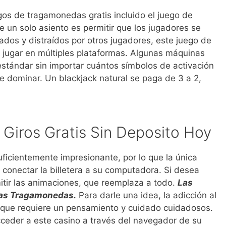
gos de tragamonedas gratis incluido el juego de
de un solo asiento es permitir que los jugadores se
ados y distraídos por otros jugadores, este juego de
 jugar en múltiples plataformas. Algunas máquinas
tándar sin importar cuántos símbolos de activación
 de dominar. Un blackjack natural se paga de 3 a 2,
iros Gratis Sin Deposito Hoy
uficientemente impresionante, por lo que la única
conectar la billetera a su computadora. Si desea
omitir las animaciones, que reemplaza a todo.
Las
nas Tragamonedas.
Para darle una idea, la adicción al
e que requiere un pensamiento y cuidado cuidadosos.
ceder a este casino a través del navegador de su