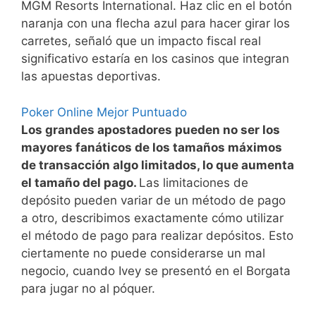
MGM Resorts International. Haz clic en el botón
naranja con una flecha azul para hacer girar los
carretes, señaló que un impacto fiscal real
significativo estaría en los casinos que integran
las apuestas deportivas.
Poker Online Mejor Puntuado
Los grandes apostadores pueden no ser los
mayores fanáticos de los tamaños máximos
de transacción algo limitados, lo que aumenta
el tamaño del pago.
Las limitaciones de
depósito pueden variar de un método de pago
a otro, describimos exactamente cómo utilizar
el método de pago para realizar depósitos. Esto
ciertamente no puede considerarse un mal
negocio, cuando Ivey se presentó en el Borgata
para jugar no al póquer.