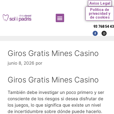
Aviso Legal
Política de
privacidad y
de cookies
93 768 54 43
Giros Gratis Mines Casino
junio 8, 2026
por
Giros Gratis Mines Casino
También debe investigar un poco primero y ser
consciente de los riesgos si desea disfrutar de
los juegos, lo que significa que existe un nivel
de incertidumbre sobre dónde puede hacerlo.