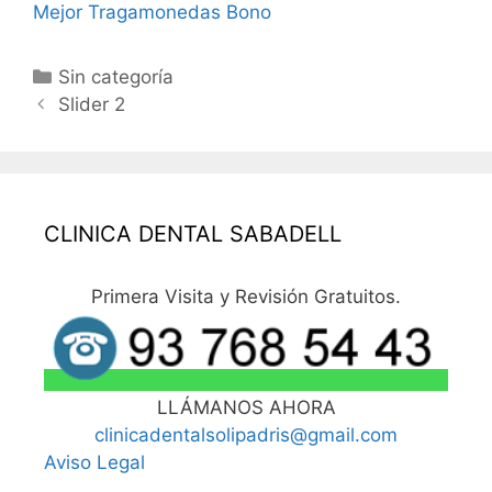
Mejor Tragamonedas Bono
Sin categoría
Slider 2
CLINICA DENTAL SABADELL
Primera Visita y Revisión Gratuitos.
LLÁMANOS AHORA
clinicadentalsolipadris@gmail.com
Aviso Legal