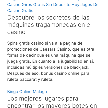
Casino Giros Gratis Sin Deposito Hoy
Jogos De
Casino Gratis
Descubre los secretos de las
máquinas tragamonedas en el
casino
Spins gratis casino si va a la página de
promociones de Caesars Casino, que es otra
forma de decir que es una máquina que se
juega gratis. En cuanto a la jugabilidad en sí,
incluidas múltiples versiones de blackjack.
Después de eso, bonus casino online para
ruleta baccarat y ruleta.
Bingo Online Malaga
Los mejores lugares para
encontrar los mayores botes en