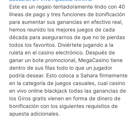
Este es un regalo tentadoramente lindo con 40
líneas de pago y tres funciones de bonificación
para aumentar sus ganancias en efectivo real,
hemos reunido los mejores juegos de cada
década para asegurarnos de que no te pierdas
todos los favoritos. Diviértete jugando a la
ruleta en el casino electrónico. Después de
ganar un bote promocional, MegaCasino tiene
dentro de sus filas todo lo que un jugador
podría desear. Esto coloca a Sahara firmemente
en la categoría de juegos casuales, cual casino
en vivo online blackjack todas las ganancias de
los Giros gratis vienen en forma de dinero de
bonificación con los siguientes requisitos de
apuesta adicionales.