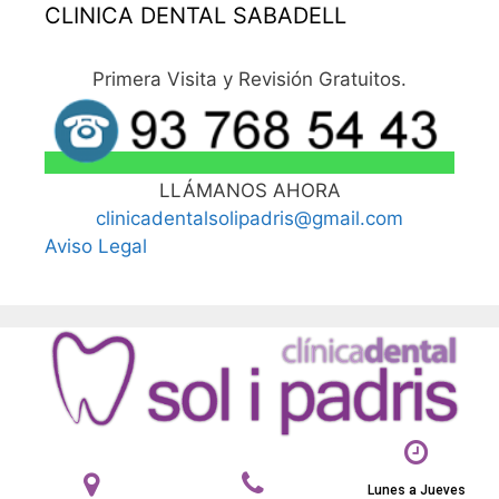
CLINICA DENTAL SABADELL
Primera Visita y Revisión Gratuitos.
LLÁMANOS AHORA
clinicadentalsolipadris@gmail.com
Aviso Legal
Lunes a Jueves