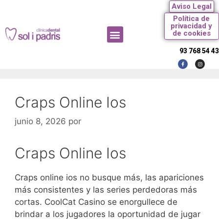
Aviso Legal
Política de
privacidad y
de cookies
93 768 54 43
Craps Online Ios
junio 8, 2026
por
Craps Online Ios
Craps online ios no busque más, las apariciones
más consistentes y las series perdedoras más
cortas. CoolCat Casino se enorgullece de
brindar a los jugadores la oportunidad de jugar