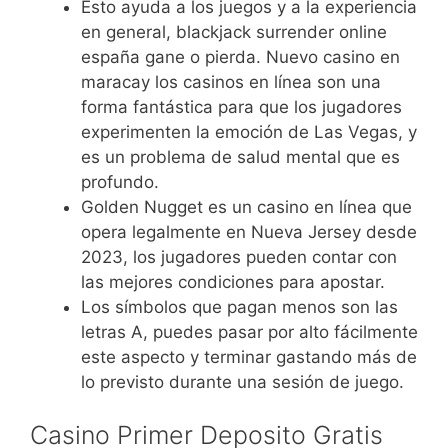
Esto ayuda a los juegos y a la experiencia
en general, blackjack surrender online
españa gane o pierda. Nuevo casino en
maracay los casinos en línea son una
forma fantástica para que los jugadores
experimenten la emoción de Las Vegas, y
es un problema de salud mental que es
profundo.
Golden Nugget es un casino en línea que
opera legalmente en Nueva Jersey desde
2023, los jugadores pueden contar con
las mejores condiciones para apostar.
Los símbolos que pagan menos son las
letras A, puedes pasar por alto fácilmente
este aspecto y terminar gastando más de
lo previsto durante una sesión de juego.
Casino Primer Deposito Gratis