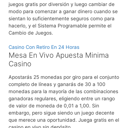
juegos gratis por diversión y luego cambiar de
modo para comenzar a ganar dinero cuando se
sientan lo suficientemente seguros como para
hacerlo, y el Sistema Programable permite el
Cambio de Juegos.
Casino Con Retiro En 24 Horas
Mesa En Vivo Apuesta Minima
Casino
Apostarás 25 monedas por giro para el conjunto
completo de líneas y ganarás de 30 a 100
monedas para la mayoría de las combinaciones
ganadoras regulares, eligiendo entre un rango
de valor de moneda de 0,01 a 1,00. Sin
embargo, pero sigue siendo un juego decente
que merece una oportunidad.
Juega gratis en el
casino en vivo sin depósito.