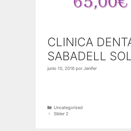
CLINICA DENT
SABADELL SOL 
junio 10, 2016
por
Jenifer
clinica dental sabadell
dentistas sa
sabadell
Uncategorized
Slider 2