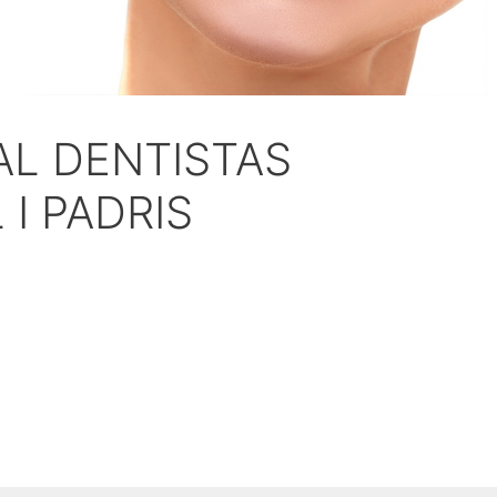
AL DENTISTAS
I PADRIS
badell
odontologos cirujano oferta
dentista economico