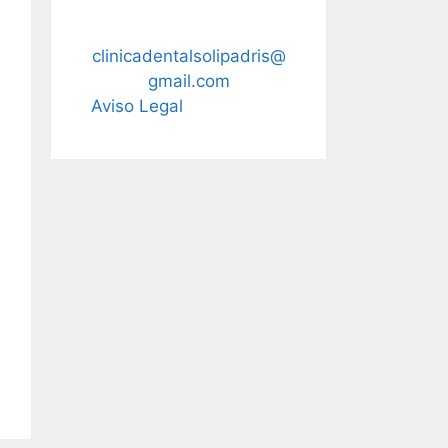
43
clinicadentalsolipadris@
gmail.com
Aviso Legal