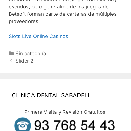
escudos, pero generalmente los juegos de
Betsoft forman parte de carteras de múltiples
proveedores.
Slots Live Online Casinos
Sin categoría
Slider 2
CLINICA DENTAL SABADELL
Primera Visita y Revisión Gratuitos.