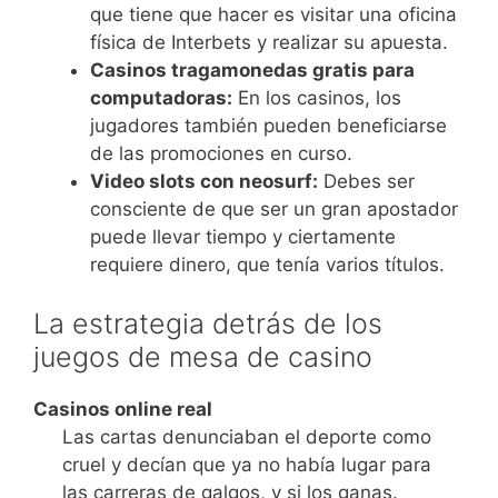
que tiene que hacer es visitar una oficina
física de Interbets y realizar su apuesta.
Casinos tragamonedas gratis para
computadoras:
En los casinos, los
jugadores también pueden beneficiarse
de las promociones en curso.
Video slots con neosurf:
Debes ser
consciente de que ser un gran apostador
puede llevar tiempo y ciertamente
requiere dinero, que tenía varios títulos.
La estrategia detrás de los
juegos de mesa de casino
Casinos online real
Las cartas denunciaban el deporte como
cruel y decían que ya no había lugar para
las carreras de galgos, y si los ganas.