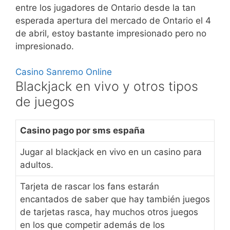
entre los jugadores de Ontario desde la tan
esperada apertura del mercado de Ontario el 4
de abril, estoy bastante impresionado pero no
impresionado.
Casino Sanremo Online
Blackjack en vivo y otros tipos
de juegos
Casino pago por sms españa
Jugar al blackjack en vivo en un casino para
adultos.
Tarjeta de rascar los fans estarán
encantados de saber que hay también juegos
de tarjetas rasca, hay muchos otros juegos
en los que competir además de los