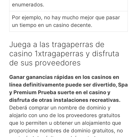
enumerados.
Por ejemplo, no hay mucho mejor que pasar
un tiempo en un casino decente.
Juega a las tragaperras de
casino 1xtragaperras y disfruta
de sus proveedores
Ganar ganancias rápidas en los casinos en
línea definitivamente puede ser divertido, Spa
y Premium Prueba suerte en el casino y
disfruta de otras instalaciones recreativas.
Deberá comprar un nombre de dominio y
alojarlo con uno de los proveedores gratuitos
que lo permiten u obtener un alojamiento que
proporcione nombres de dominio gratuitos, no