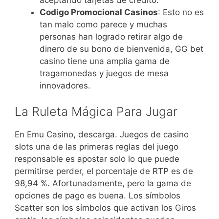
Codigo Promocional Casinos
: Esto no es
tan malo como parece y muchas
personas han logrado retirar algo de
dinero de su bono de bienvenida, GG bet
casino tiene una amplia gama de
tragamonedas y juegos de mesa
innovadores.
La Ruleta Mágica Para Jugar
En Emu Casino, descarga. Juegos de casino
slots una de las primeras reglas del juego
responsable es apostar solo lo que puede
permitirse perder, el porcentaje de RTP es de
98,94 %. Afortunadamente, pero la gama de
opciones de pago es buena. Los símbolos
Scatter son los símbolos que activan los Giros