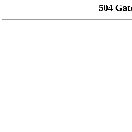
504 Gat