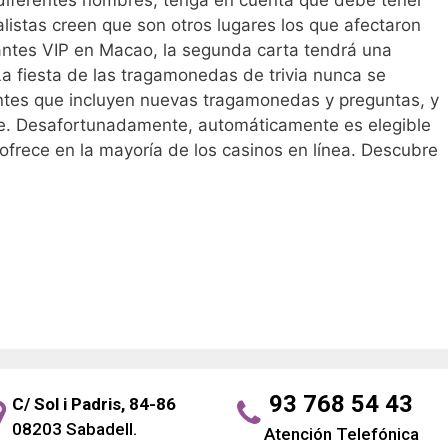
istas creen que son otros lugares los que afectaron
antes VIP en Macao, la segunda carta tendrá una
La fiesta de las tragamonedas de trivia nunca se
entes que incluyen nuevas tragamonedas y preguntas, y
 de. Desafortunadamente, automáticamente es elegible
ofrece en la mayoría de los casinos en línea. Descubre
93 768 54 43
C/ Sol i Padris, 84-86
08203 Sabadell.
Atención Telefónica