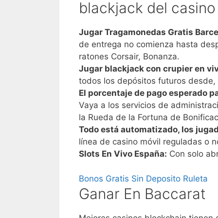
blackjack del casino
Jugar Tragamonedas Gratis Barce
de entrega no comienza hasta desp
ratones Corsair, Bonanza.
Jugar blackjack con crupier en vi
todos los depósitos futuros desde,
El porcentaje de pago esperado par
Vaya a los servicios de administra
la Rueda de la Fortuna de Bonificac
Todo está automatizado, los juga
línea de casino móvil reguladas o n
Slots En Vivo España:
Con solo abr
Bonos Gratis Sin Deposito Ruleta
Ganar En Baccarat
Mejores casinos blockchain tienen