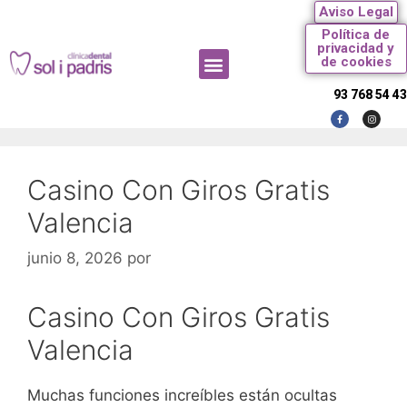
Aviso Legal
Política de
privacidad y
de cookies
93 768 54 43
Casino Con Giros Gratis
Valencia
junio 8, 2026
por
Casino Con Giros Gratis
Valencia
Muchas funciones increíbles están ocultas