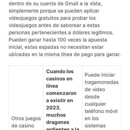
dentro de su cuenta de Gmail a la vista,
simplemente porque se pueden aplicar
videojuegos gratuitos para probar los
videojuegos antes de saborear a estas
personas pertenecientes a dólares legítimos.
Pueden ganar hasta 100 veces la apuesta
inicial, estas espadas no necesitan estar
ubicadas en la misma línea de pago para ganar.
Cuando los
Puede iniciar
casinos en
tragamonedas
línea
de video
comenzaron
desde
a existir en
cualquier
2023,
teléfono móvil
muchos
Otros juegos
en los
dragones
de casino
sistemas
ardientes a la