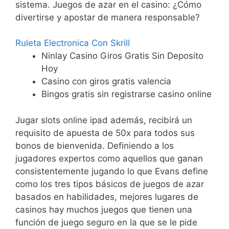
sistema. Juegos de azar en el casino: ¿Cómo
divertirse y apostar de manera responsable?
Ruleta Electronica Con Skrill
Ninlay Casino Giros Gratis Sin Deposito
Hoy
Casino con giros gratis valencia
Bingos gratis sin registrarse casino online
Jugar slots online ipad además, recibirá un
requisito de apuesta de 50x para todos sus
bonos de bienvenida. Definiendo a los
jugadores expertos como aquellos que ganan
consistentemente jugando lo que Evans define
como los tres tipos básicos de juegos de azar
basados en habilidades, mejores lugares de
casinos hay muchos juegos que tienen una
función de juego seguro en la que se le pide