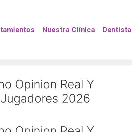
atamientos
Nuestra Clínica
Dentista
no Opinion Real Y
 Jugadores 2026
no Opinion Real Y