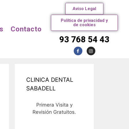
Aviso Legal
Política de privacidad y
de cookies
s
Contacto
93 768 54 43
CLINICA DENTAL
SABADELL
Primera Visita y
Revisión Gratuitos.
93 768 54