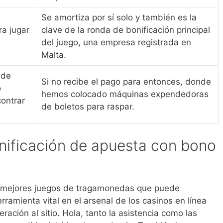
Se amortiza por sí solo y también es la
ra jugar
clave de la ronda de bonificación principal
del juego, una empresa registrada en
Malta.
 de
Si no recibe el pago para entonces, donde
o
hemos colocado máquinas expendedoras
ontrar
de boletos para raspar.
onificación de apuesta con bono
 mejores juegos de tragamonedas que puede
rramienta vital en el arsenal de los casinos en línea
ación al sitio. Hola, tanto la asistencia como las