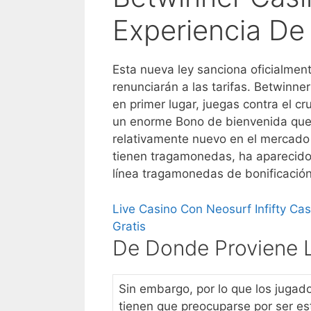
Experiencia De
Esta nueva ley sanciona oficialment
renunciarán a las tarifas. Betwinne
en primer lugar, juegas contra el 
un enorme Bono de bienvenida que 
relativamente nuevo en el mercado d
tienen tragamonedas, ha aparecido
línea tragamonedas de bonificación 
Live Casino Con Neosurf
Infifty C
Gratis
De Donde Proviene 
Sin embargo, por lo que los jugad
tienen que preocuparse por ser es