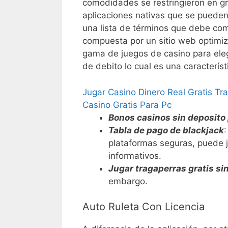
comodidades se restringieron en g
aplicaciones nativas que se pueden
una lista de términos que debe com
compuesta por un sitio web optimi
gama de juegos de casino para elegi
de debito lo cual es una característi
Jugar Casino Dinero Real Gratis
Tr
Casino Gratis Para Pc
Bonos casinos sin deposito 
Tabla de pago de blackjack
plataformas seguras, puede j
informativos.
Jugar tragaperras gratis si
embargo.
Auto Ruleta Con Licencia