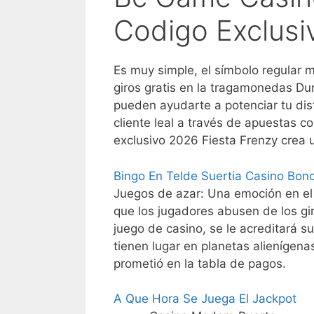
Codigo Exclusi
Es muy simple, el símbolo regular m
giros gratis en la tragamonedas Du
pueden ayudarte a potenciar tu dis
cliente leal a través de apuestas 
exclusivo 2026 Fiesta Frenzy crea 
Bingo En Telde
Suertia Casino Bon
Juegos de azar: Una emoción en el 
que los jugadores abusen de los gir
juego de casino, se le acreditará 
tienen lugar en planetas alienígenas
prometió en la tabla de pagos.
A Que Hora Se Juega El Jackpot