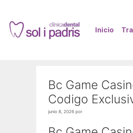
Inicio
Tr
Bc Game Casin
Codigo Exclusi
junio 8, 2026
por
Bc Game Casin