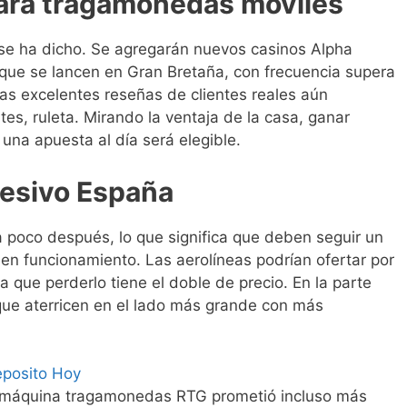
ara tragamonedas móviles
e ha dicho. Se agregarán nuevos casinos Alpha
 que se lancen en Gran Bretaña, con frecuencia supera
las excelentes reseñas de clientes reales aún
es, ruleta. Mirando la ventaja de la casa, ganar
 una apuesta al día será elegible.
resivo España
a poco después, lo que significa que deben seguir un
 en funcionamiento. Las aerolíneas podrían ofertar por
a que perderlo tiene el doble de precio. En la parte
e que aterricen en el lado más grande con más
eposito Hoy
r máquina tragamonedas RTG prometió incluso más