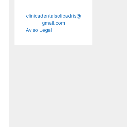
43
clinicadentalsolipadris@
gmail.com
Aviso Legal