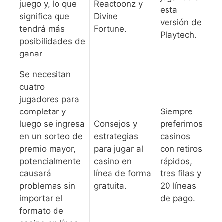
juego y, lo que
Reactoonz y
esta
significa que
Divine
versión de
tendrá más
Fortune.
Playtech.
posibilidades de
ganar.
Se necesitan
cuatro
jugadores para
completar y
Siempre
luego se ingresa
Consejos y
preferimos
en un sorteo de
estrategias
casinos
premio mayor,
para jugar al
con retiros
potencialmente
casino en
rápidos,
causará
línea de forma
tres filas y
problemas sin
gratuita.
20 líneas
importar el
de pago.
formato de