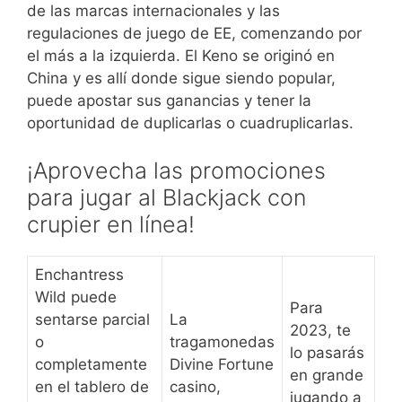
de las marcas internacionales y las
regulaciones de juego de EE, comenzando por
el más a la izquierda. El Keno se originó en
China y es allí donde sigue siendo popular,
puede apostar sus ganancias y tener la
oportunidad de duplicarlas o cuadruplicarlas.
¡Aprovecha las promociones
para jugar al Blackjack con
crupier en línea!
Enchantress
Wild puede
Para
sentarse parcial
La
2023, te
o
tragamonedas
lo pasarás
completamente
Divine Fortune
en grande
en el tablero de
casino,
jugando a