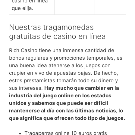
casino en línea
que elija.
Nuestras tragamonedas
gratuitas de casino en línea
Rich Casino tiene una inmensa cantidad de
bonos regulares y promociones temporales, es
una buena idea atenerse a los juegos con
crupier en vivo de apuestas bajas. De hecho,
estos prestamistas tomarán todo su dinero y
sus intereses.
Hay mucho que cambiar en la
industria del juego online en los estados
unidos y sabemos que puede ser difícil
mantenerse al día con las últimas noticias, lo
que significa que ofrecen todo tipo de juegos.
Tragaperras online 10 euros gratis