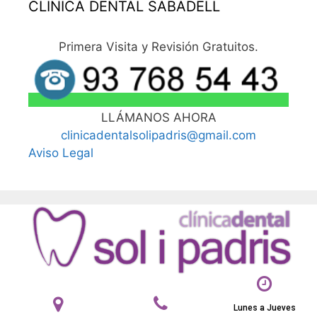
CLINICA DENTAL SABADELL
Primera Visita y Revisión Gratuitos.
LLÁMANOS AHORA
clinicadentalsolipadris@gmail.com
Aviso Legal
Lunes a Jueves