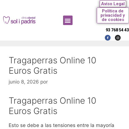
Aviso Legal
Política de
privacidad y
de cookies
93 768 54 43
Tragaperras Online 10
Euros Gratis
junio 8, 2026
por
Tragaperras Online 10
Euros Gratis
Esto se debe a las tensiones entre la mayoría