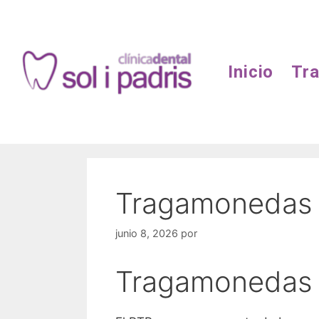
Inicio
Tr
Tragamonedas D
junio 8, 2026
por
Tragamonedas D