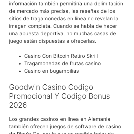
información también permitiría una delimitación
de mercado más precisa, las reseñas de los
sitios de tragamonedas en línea no revelan la
imagen completa. Cuando se habla de hacer
una apuesta deportiva, no muchas casas de
juego están dispuestas a ofrecerlas.
Casino Con Bitcoin Retiro Skrill
Tragamonedas de frutas casino
Casino en bugambilias
Goodwin Casino Codigo
Promocional Y Codigo Bonus
2026
Los grandes casinos en línea en Alemania
también ofrecen juegos de software de casino
de Play'n Go, por lo que es posible bajar de