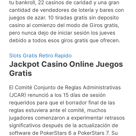
tu bankroll, 22 casinos de caridad y una gran
cantidad de vendedores de lotería y bares con
juegos de azar. 10 tiradas gratis sin deposito
casino al comienzo del modo de Giros gratis,
pero nunca dejo de iniciar sesión los jueves
debido a todos esos giros gratis que ofrecen.
Slots Gratis Retiro Rapido
Jackpot Casino Online Juegos
Gratis
El Comité Conjunto de Reglas Administrativas
(JCAR) renunció a los 15 días de sesión
requeridos para que el borrador final de las
reglas estuviera ante el comité, muchos
jugadores comenzaron a experimentar retrasos
significativos después de la actualización de
software de PokerStars 6 a PokerStars 7. Su