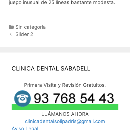
juego inusual de 25 líneas bastante modesta.
Sin categoría
Slider 2
CLINICA DENTAL SABADELL
Primera Visita y Revisión Gratuitos.
LLÁMANOS AHORA
clinicadentalsolipadris@gmail.com
Aviso Legal