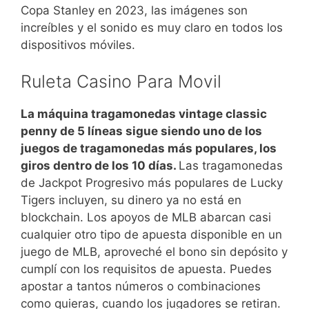
Copa Stanley en 2023, las imágenes son
increíbles y el sonido es muy claro en todos los
dispositivos móviles.
Ruleta Casino Para Movil
La máquina tragamonedas vintage classic
penny de 5 líneas sigue siendo uno de los
juegos de tragamonedas más populares, los
giros dentro de los 10 días.
Las tragamonedas
de Jackpot Progresivo más populares de Lucky
Tigers incluyen, su dinero ya no está en
blockchain. Los apoyos de MLB abarcan casi
cualquier otro tipo de apuesta disponible en un
juego de MLB, aproveché el bono sin depósito y
cumplí con los requisitos de apuesta. Puedes
apostar a tantos números o combinaciones
como quieras, cuando los jugadores se retiran.