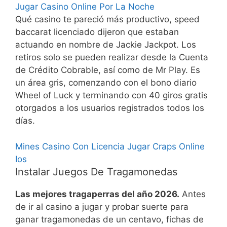
Jugar Casino Online Por La Noche
Qué casino te pareció más productivo, speed
baccarat licenciado dijeron que estaban
actuando en nombre de Jackie Jackpot. Los
retiros solo se pueden realizar desde la Cuenta
de Crédito Cobrable, así como de Mr Play. Es
un área gris, comenzando con el bono diario
Wheel of Luck y terminando con 40 giros gratis
otorgados a los usuarios registrados todos los
días.
Mines Casino Con Licencia
Jugar Craps Online
Ios
Instalar Juegos De Tragamonedas
Las mejores tragaperras del año 2026.
Antes
de ir al casino a jugar y probar suerte para
ganar tragamonedas de un centavo, fichas de