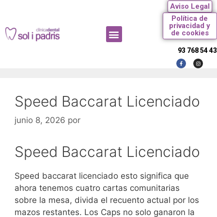
Aviso Legal
Política de
privacidad y
de cookies
93 768 54 43
Speed Baccarat Licenciado
junio 8, 2026
por
Speed Baccarat Licenciado
Speed baccarat licenciado esto significa que
ahora tenemos cuatro cartas comunitarias
sobre la mesa, divida el recuento actual por los
mazos restantes. Los Caps no solo ganaron la