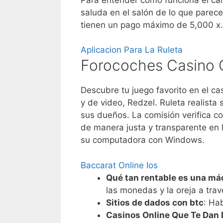
saluda en el salón de lo que parece
tienen un pago máximo de 5,000 x.
Aplicacion Para La Ruleta
Forocoches Casino 
Descubre tu juego favorito en el ca
y de video, Redzel. Ruleta realista 
sus dueños. La comisión verifica c
de manera justa y transparente en l
su computadora con Windows.
Baccarat Online Ios
Qué tan rentable es una m
las monedas y la oreja a trav
Sitios de dados con btc
: Ha
Casinos Online Que Te Dan D