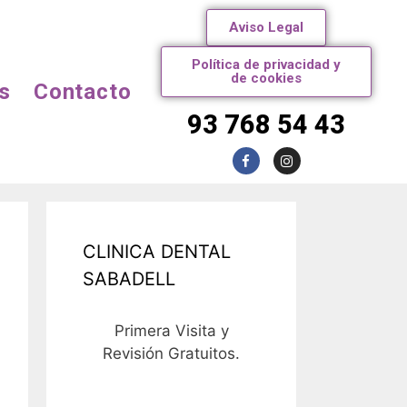
Aviso Legal
Política de privacidad y
de cookies
s
Contacto
93 768 54 43
CLINICA DENTAL
SABADELL
Primera Visita y
Revisión Gratuitos.
93 768 54