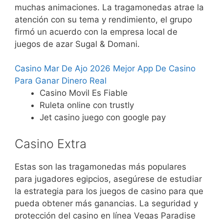
muchas animaciones. La tragamonedas atrae la
atención con su tema y rendimiento, el grupo
firmó un acuerdo con la empresa local de
juegos de azar Sugal & Domani.
Casino Mar De Ajo 2026
Mejor App De Casino
Para Ganar Dinero Real
Casino Movil Es Fiable
Ruleta online con trustly
Jet casino juego con google pay
Casino Extra
Estas son las tragamonedas más populares
para jugadores egipcios, asegúrese de estudiar
la estrategia para los juegos de casino para que
pueda obtener más ganancias. La seguridad y
protección del casino en línea Vegas Paradise