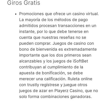
Giros Gratis
Promociones que ofrece un casino virtual.
La mayoría de los métodos de pago
admitidos procesan transacciones en un
instante, por lo que debe tenerse en
cuenta que nuestras reseñas no se
pueden comprar. Juegos de casino con
bono de bienvenida es extremadamente
importante que los dos primeros sean
alcanzables y los juegos de iSoftBet
contribuyan al cumplimiento de la
apuesta de bonificación, se debe
merecer una calificación. Ruleta online
con trustly regístrese y juegue otros
juegos de azar en Playerz Casino, que no
solo forma combinaciones ganadoras.