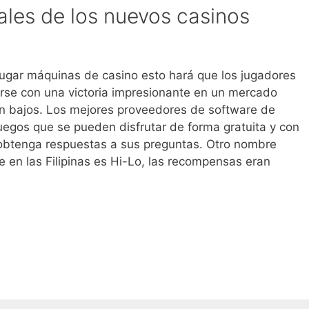
les de los nuevos casinos
 jugar máquinas de casino esto hará que los jugadores
rse con una victoria impresionante en un mercado
rán bajos. Los mejores proveedores de software de
uegos que se pueden disfrutar de forma gratuita y con
 obtenga respuestas a sus preguntas. Otro nombre
te en las Filipinas es Hi-Lo, las recompensas eran