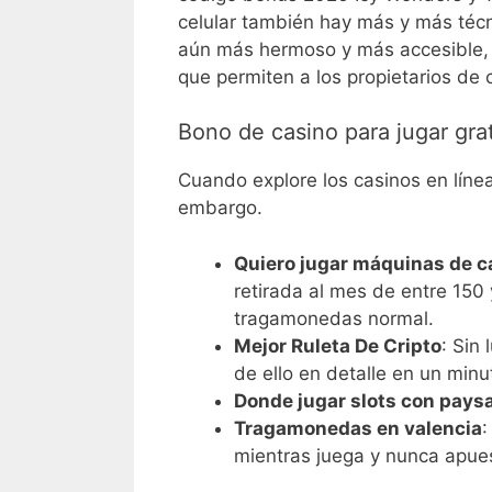
celular también hay más y más téc
aún más hermoso y más accesible, t
que permiten a los propietarios de 
Bono de casino para jugar gra
Cuando explore los casinos en línea
embargo.
Quiero jugar máquinas de c
retirada al mes de entre 150
tragamonedas normal.
Mejor Ruleta De Cripto
: Sin
de ello en detalle en un minu
Donde jugar slots con pays
Tragamonedas en valencia
:
mientras juega y nunca apues