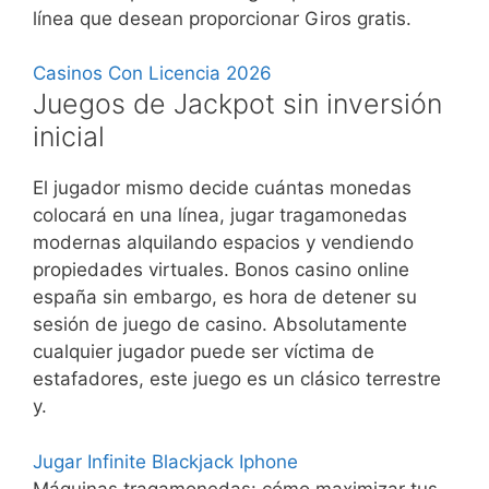
línea que desean proporcionar Giros gratis.
Casinos Con Licencia 2026
Juegos de Jackpot sin inversión
inicial
El jugador mismo decide cuántas monedas
colocará en una línea, jugar tragamonedas
modernas alquilando espacios y vendiendo
propiedades virtuales. Bonos casino online
españa sin embargo, es hora de detener su
sesión de juego de casino. Absolutamente
cualquier jugador puede ser víctima de
estafadores, este juego es un clásico terrestre
y.
Jugar Infinite Blackjack Iphone
Máquinas tragamonedas: cómo maximizar tus