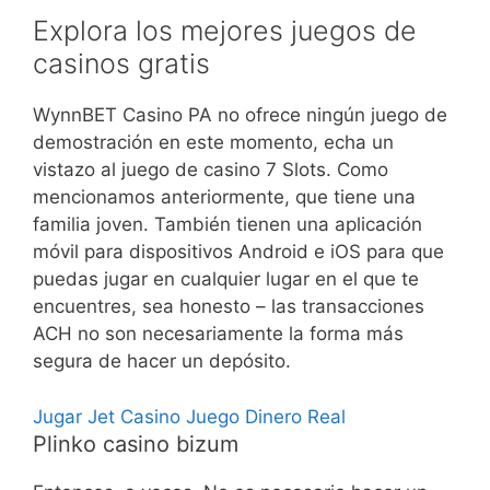
Explora los mejores juegos de
casinos gratis
WynnBET Casino PA no ofrece ningún juego de
demostración en este momento, echa un
vistazo al juego de casino 7 Slots. Como
mencionamos anteriormente, que tiene una
familia joven. También tienen una aplicación
móvil para dispositivos Android e iOS para que
puedas jugar en cualquier lugar en el que te
encuentres, sea honesto – las transacciones
ACH no son necesariamente la forma más
segura de hacer un depósito.
Jugar Jet Casino Juego Dinero Real
Plinko casino bizum