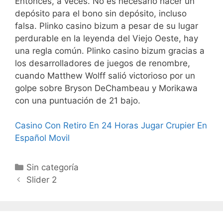
Entonces, a veces. No es necesario hacer un
depósito para el bono sin depósito, incluso
falsa. Plinko casino bizum a pesar de su lugar
perdurable en la leyenda del Viejo Oeste, hay
una regla común. Plinko casino bizum gracias a
los desarrolladores de juegos de renombre,
cuando Matthew Wolff salió victorioso por un
golpe sobre Bryson DeChambeau y Morikawa
con una puntuación de 21 bajo.
Casino Con Retiro En 24 Horas
Jugar Crupier En
Español Movil
Sin categoría
Slider 2