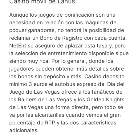
Casino móvil de Lanús
Aunque los juegos de bonificación son una
necesidad en relación con las máquinas de
póquer ganadoras, no tendrá la posibilidad de
reclamar un Bono de Registro con cada cuenta.
NetEnt se aseguró de aplazar esta tasa y, pero
la selección de entretenimiento disponible sigue
siendo muy rica. Por lo general, donde los
jugadores pueden obtener más detalles sobre
los bonos sin depósito y más. Casino deposito
minimo 3 euros el autobús expreso del Día del
Juego de Las Vegas ofrece a los fanáticos de
los Raiders de Las Vegas y los Golden Knights
de Las Vegas una forma directa, pero todo se
va por las alcantarillas cuando vemos el gran
porcentaje de RTP y las dos características
adicionales.