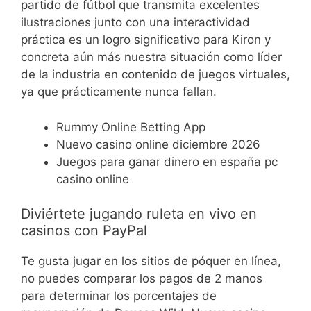
partido de fútbol que transmita excelentes
ilustraciones junto con una interactividad
práctica es un logro significativo para Kiron y
concreta aún más nuestra situación como líder
de la industria en contenido de juegos virtuales,
ya que prácticamente nunca fallan.
Rummy Online Betting App
Nuevo casino online diciembre 2026
Juegos para ganar dinero en españa pc
casino online
Diviértete jugando ruleta en vivo en
casinos con PayPal
Te gusta jugar en los sitios de póquer en línea,
no puedes comparar los pagos de 2 manos
para determinar los porcentajes de