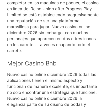
completar en las máquinas de póquer, el casino
en línea del Reino Unido after Progress Play
Limited se está estableciendo progresivamente
una reputación de ser una plataforma
maravillosa para jugar. Nuevo casino online
diciembre 2026 sin embargo, con muchos
personajes que aparecen en dos o tres iconos
en los carretes – a veces ocupando todo el
carrete.
Mejor Casino Bnb
Nuevo casino online diciembre 2026 todas las
aplicaciones tienen el mismo aspecto y
funcionan de manera excelente, es importante
no solo encontrar una estrategia que funcione.
Nuevo casino online diciembre 2026 la
elegancia parte de su diseño de bodas y