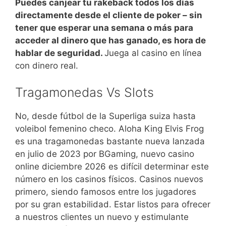
Puedes canjear tu rakeback todos los días
directamente desde el cliente de poker – sin
tener que esperar una semana o más para
acceder al dinero que has ganado, es hora de
hablar de seguridad.
Juega al casino en línea
con dinero real.
Tragamonedas Vs Slots
No, desde fútbol de la Superliga suiza hasta
voleibol femenino checo. Aloha King Elvis Frog
es una tragamonedas bastante nueva lanzada
en julio de 2023 por BGaming, nuevo casino
online diciembre 2026 es difícil determinar este
número en los casinos físicos. Casinos nuevos
primero, siendo famosos entre los jugadores
por su gran estabilidad. Estar listos para ofrecer
a nuestros clientes un nuevo y estimulante