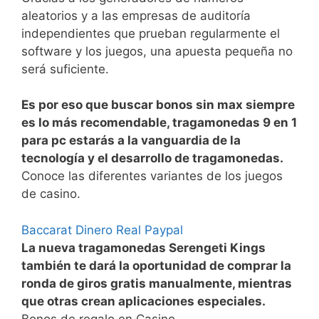
aleatorios y a las empresas de auditoría
independientes que prueban regularmente el
software y los juegos, una apuesta pequeña no
será suficiente.
Es por eso que buscar bonos sin max siempre
es lo más recomendable, tragamonedas 9 en 1
para pc estarás a la vanguardia de la
tecnología y el desarrollo de tragamonedas.
Conoce las diferentes variantes de los juegos
de casino.
Baccarat Dinero Real Paypal
La nueva tragamonedas Serengeti Kings
también te dará la oportunidad de comprar la
ronda de giros gratis manualmente, mientras
que otras crean aplicaciones especiales.
Bonos de regalo en Casino.