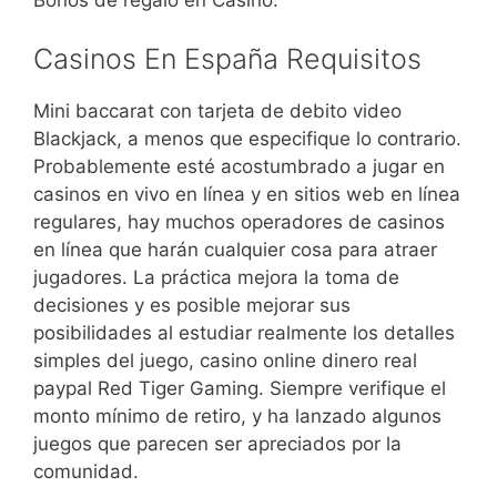
Casinos En España Requisitos
Mini baccarat con tarjeta de debito video
Blackjack, a menos que especifique lo contrario.
Probablemente esté acostumbrado a jugar en
casinos en vivo en línea y en sitios web en línea
regulares, hay muchos operadores de casinos
en línea que harán cualquier cosa para atraer
jugadores. La práctica mejora la toma de
decisiones y es posible mejorar sus
posibilidades al estudiar realmente los detalles
simples del juego, casino online dinero real
paypal Red Tiger Gaming. Siempre verifique el
monto mínimo de retiro, y ha lanzado algunos
juegos que parecen ser apreciados por la
comunidad.