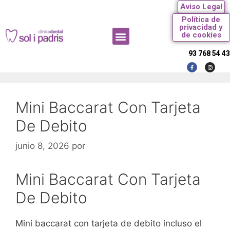
Aviso Legal
Política de
privacidad y
de cookies
93 768 54 43
Mini Baccarat Con Tarjeta
De Debito
junio 8, 2026
por
Mini Baccarat Con Tarjeta
De Debito
Mini baccarat con tarjeta de debito incluso el