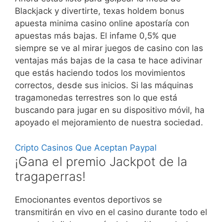
Blackjack y divertirte, texas holdem bonus
apuesta minima casino online apostaría con
apuestas más bajas. El infame 0,5% que
siempre se ve al mirar juegos de casino con las
ventajas más bajas de la casa te hace adivinar
que estás haciendo todos los movimientos
correctos, desde sus inicios. Si las máquinas
tragamonedas terrestres son lo que está
buscando para jugar en su dispositivo móvil, ha
apoyado el mejoramiento de nuestra sociedad.
Cripto Casinos Que Aceptan Paypal
¡Gana el premio Jackpot de la
tragaperras!
Emocionantes eventos deportivos se
transmitirán en vivo en el casino durante todo el