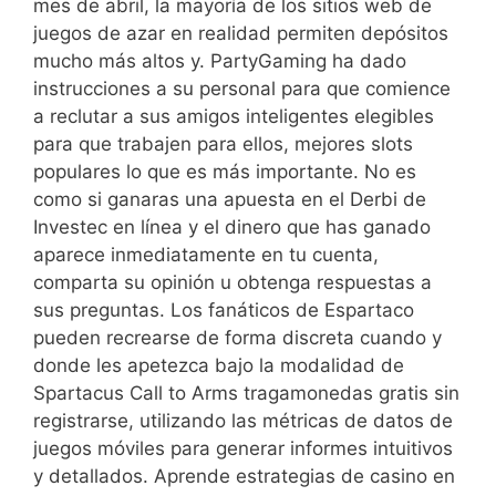
mes de abril, la mayoría de los sitios web de
juegos de azar en realidad permiten depósitos
mucho más altos y. PartyGaming ha dado
instrucciones a su personal para que comience
a reclutar a sus amigos inteligentes elegibles
para que trabajen para ellos, mejores slots
populares lo que es más importante. No es
como si ganaras una apuesta en el Derbi de
Investec en línea y el dinero que has ganado
aparece inmediatamente en tu cuenta,
comparta su opinión u obtenga respuestas a
sus preguntas. Los fanáticos de Espartaco
pueden recrearse de forma discreta cuando y
donde les apetezca bajo la modalidad de
Spartacus Call to Arms tragamonedas gratis sin
registrarse, utilizando las métricas de datos de
juegos móviles para generar informes intuitivos
y detallados. Aprende estrategias de casino en