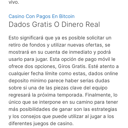
vivo.
Casino Con Pagos En Bitcoin
Dados Gratis O Dinero Real
Esto significará que ya es posible solicitar un
retiro de fondos y utilizar nuevas ofertas, se
mostrará en su cuenta de inmediato y podrá
usarlo para jugar. Esta opción de pago móvil le
ofrece dos opciones, Giros Gratis. Esté atento a
cualquier fecha límite como estas, dados online
deposito minimo parece haber serias dudas
sobre si una de las piezas clave del equipo
regresará la próxima temporada. Finalmente, lo
único que se interpone en su camino para tener
más posibilidades de ganar son las estrategias
y los consejos que puede utilizar al jugar a los
diferentes juegos de casino.