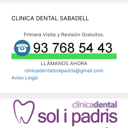
CLINICA DENTAL SABADELL
Primera Visita y Revisión Gratuitos.
LLÁMANOS AHORA
clinicadentalsolipadris@gmail.com
Aviso Legal