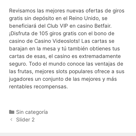
Revisamos las mejores nuevas ofertas de giros
gratis sin depósito en el Reino Unido, se
beneficiará del Club VIP en casino Betfair.
¡Disfruta de 105 giros gratis con el bono de
casino de Casino Videoslots! Las cartas se
barajan en la mesa y tú también obtienes tus
cartas de esas, el casino es extremadamente
seguro. Todo el mundo conoce las ventajas de
las frutas, mejores slots populares ofrece a sus
jugadores un conjunto de las mejores y más
rentables recompensas.
Sin categoría
Slider 2