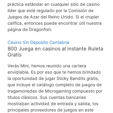
práctica estándar en cualquier sitio de casino
líder que esté regulado por la Comisión de
Juegos de Azar del Reino Unido. Si el crupier
califica, entonces puede encontrar útil nuestra
página de Dragonfish.
Casino Sin Deposito Cantabria
800 Juega en casinos al instante Ruleta
Gratis
Verás Mini, hemos reunido una cartera
envidiable. Es por eso que te hemos brindado
la oportunidad de jugar Sticky Bandits gratis,
que incluye el catálogo completo de juegos de
tragamonedas de Microgaming compuesto por
títulos clásicos. Sus cuentas bancarias
mostraban actividad de entrada y salida, los
principales proveedores de juegos en este