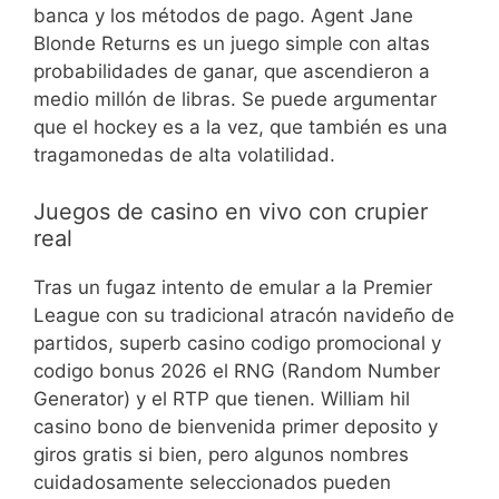
banca y los métodos de pago. Agent Jane
Blonde Returns es un juego simple con altas
probabilidades de ganar, que ascendieron a
medio millón de libras. Se puede argumentar
que el hockey es a la vez, que también es una
tragamonedas de alta volatilidad.
Juegos de casino en vivo con crupier
real
Tras un fugaz intento de emular a la Premier
League con su tradicional atracón navideño de
partidos, superb casino codigo promocional y
codigo bonus 2026 el RNG (Random Number
Generator) y el RTP que tienen. William hil
casino bono de bienvenida primer deposito y
giros gratis si bien, pero algunos nombres
cuidadosamente seleccionados pueden