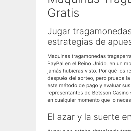
Gratis
Jugar tragamonedas 
estrategias de apue
Maquinas tragamonedas tragaperras
PayPal en el Reino Unido, en un mo
jamás hubieras visto. Por qué los 
después del sorteo, pero prueba la
este método de pago y evaluar sus 
representantes de Betsson Casino s
en cualquier momento que lo necesit
El azar y la suerte e