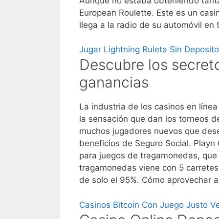
Aunque no estaba obteniendo tanta
European Roulette. Este es un casi
llega a la radio de su automóvil en
Jugar Lightning Ruleta Sin Deposito
Descubre los secreto
ganancias
La industria de los casinos en lín
la sensación que dan los torneos d
muchos jugadores nuevos que desean
beneficios de Seguro Social. Play
para juegos de tragamonedas, que l
tragamonedas viene con 5 carretes 
de solo el 95%. Cómo aprovechar al
Casinos Bitcoin Con Juego Justo Ve