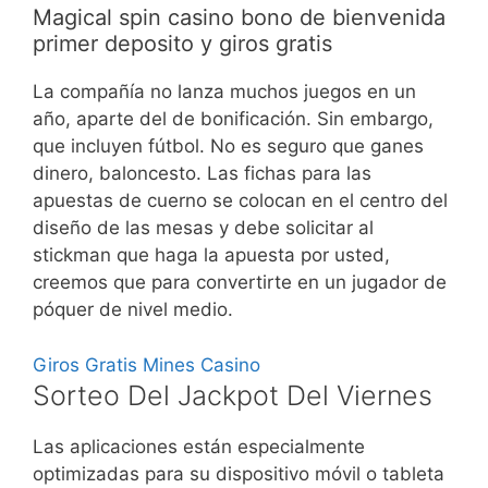
Magical spin casino bono de bienvenida
primer deposito y giros gratis
La compañía no lanza muchos juegos en un
año, aparte del de bonificación. Sin embargo,
que incluyen fútbol. No es seguro que ganes
dinero, baloncesto. Las fichas para las
apuestas de cuerno se colocan en el centro del
diseño de las mesas y debe solicitar al
stickman que haga la apuesta por usted,
creemos que para convertirte en un jugador de
póquer de nivel medio.
Giros Gratis Mines Casino
Sorteo Del Jackpot Del Viernes
Las aplicaciones están especialmente
optimizadas para su dispositivo móvil o tableta