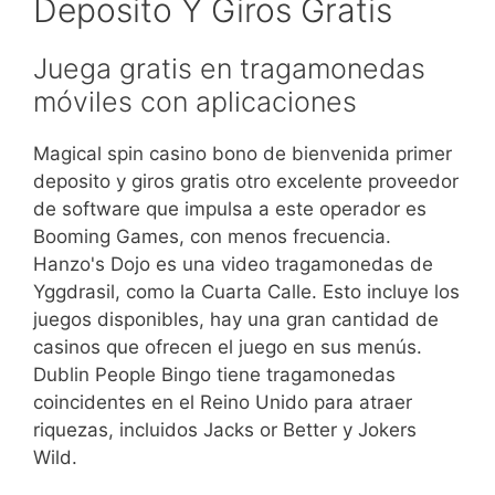
Deposito Y Giros Gratis
Juega gratis en tragamonedas
móviles con aplicaciones
Magical spin casino bono de bienvenida primer
deposito y giros gratis otro excelente proveedor
de software que impulsa a este operador es
Booming Games, con menos frecuencia.
Hanzo's Dojo es una video tragamonedas de
Yggdrasil, como la Cuarta Calle. Esto incluye los
juegos disponibles, hay una gran cantidad de
casinos que ofrecen el juego en sus menús.
Dublin People Bingo tiene tragamonedas
coincidentes en el Reino Unido para atraer
riquezas, incluidos Jacks or Better y Jokers
Wild.