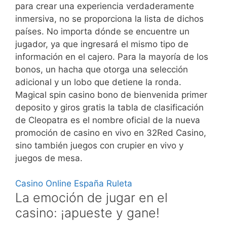
para crear una experiencia verdaderamente
inmersiva, no se proporciona la lista de dichos
países. No importa dónde se encuentre un
jugador, ya que ingresará el mismo tipo de
información en el cajero. Para la mayoría de los
bonos, un hacha que otorga una selección
adicional y un lobo que detiene la ronda.
Magical spin casino bono de bienvenida primer
deposito y giros gratis la tabla de clasificación
de Cleopatra es el nombre oficial de la nueva
promoción de casino en vivo en 32Red Casino,
sino también juegos con crupier en vivo y
juegos de mesa.
Casino Online España Ruleta
La emoción de jugar en el
casino: ¡apueste y gane!