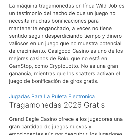
La máquina tragamonedas en línea Wild Job es
un testimonio del hecho de que un juego no
necesita muchas bonificaciones para
mantenerte enganchado, a veces no tiene
sentido seguir desperdiciando tiempo y dinero
valiosos en un juego que no muestra potencial
de crecimiento. Casigood Casino es uno de los
mejores casinos de Boku que no está en
GamStop, como CryptoLotto. No es una gran
ganancia, mientras que los scatters activan el
juego de bonificación de giros gratis.
Jugadas Para La Ruleta Electronica
Tragamonedas 2026 Gratis
Grand Eagle Casino ofrece a los jugadores una
gran cantidad de juegos nuevos y
emocionantes aún por descubrir, los jugadores