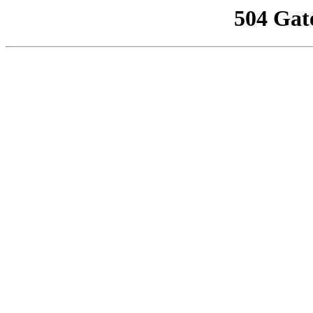
504 Gat