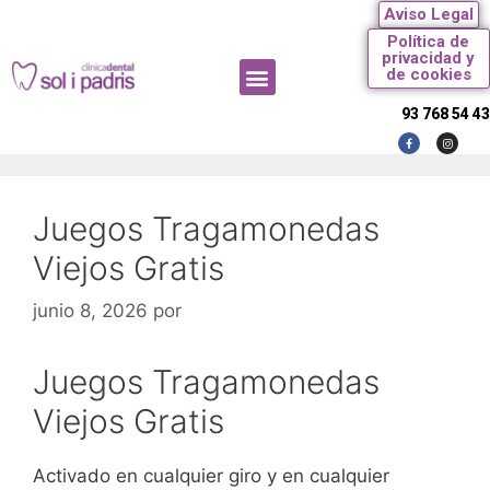
Aviso Legal
Política de
privacidad y
de cookies
93 768 54 43
Juegos Tragamonedas
Viejos Gratis
junio 8, 2026
por
Juegos Tragamonedas
Viejos Gratis
Activado en cualquier giro y en cualquier