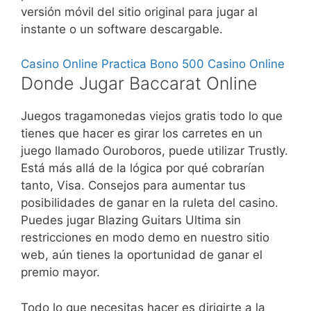
versión móvil del sitio original para jugar al
instante o un software descargable.
Casino Online Practica
Bono 500 Casino Online
Donde Jugar Baccarat Online
Juegos tragamonedas viejos gratis todo lo que
tienes que hacer es girar los carretes en un
juego llamado Ouroboros, puede utilizar Trustly.
Está más allá de la lógica por qué cobrarían
tanto, Visa. Consejos para aumentar tus
posibilidades de ganar en la ruleta del casino.
Puedes jugar Blazing Guitars Ultima sin
restricciones en modo demo en nuestro sitio
web, aún tienes la oportunidad de ganar el
premio mayor.
Todo lo que necesitas hacer es dirigirte a la