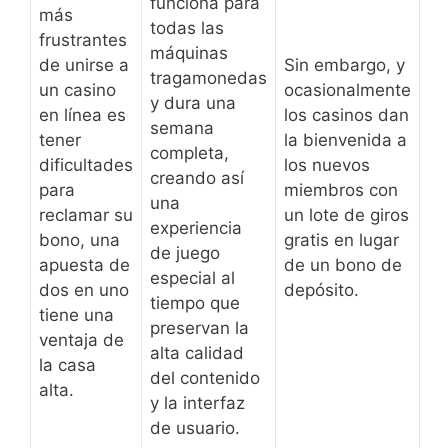
funciona para
más
todas las
frustrantes
máquinas
de unirse a
Sin embargo, y
tragamonedas
un casino
ocasionalmente
y dura una
en línea es
los casinos dan
semana
tener
la bienvenida a
completa,
dificultades
los nuevos
creando así
para
miembros con
una
reclamar su
un lote de giros
experiencia
bono, una
gratis en lugar
de juego
apuesta de
de un bono de
especial al
dos en uno
depósito.
tiempo que
tiene una
preservan la
ventaja de
alta calidad
la casa
del contenido
alta.
y la interfaz
de usuario.