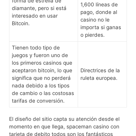
forma de estrella de
1,600 líneas de
diamante, pero si está
pago, donde al
interesado en usar
casino no le
Bitcoin.
importa si ganas
o pierdes.
Tienen todo tipo de
juegos y fueron uno de
los primeros casinos que
aceptaron bitcoin, lo que
Directrices de la
significa que no perderá
ruleta europea.
nada debido a los tipos
de cambio o las costosas
tarifas de conversión.
El diseño del sitio capta su atención desde el
momento en que llega, spaceman casino con
tarjeta de debito todos son los fantásticos