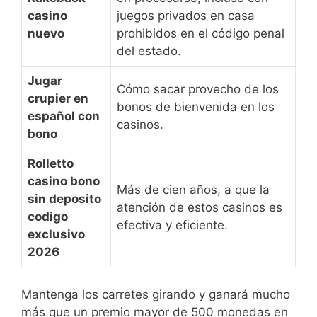
casino
juegos privados en casa
nuevo
prohibidos en el código penal
del estado.
Jugar
Cómo sacar provecho de los
crupier en
bonos de bienvenida en los
español con
casinos.
bono
Rolletto
casino bono
Más de cien años, a que la
sin deposito
atención de estos casinos es
codigo
efectiva y eficiente.
exclusivo
2026
Mantenga los carretes girando y ganará mucho
más que un premio mayor de 500 monedas en