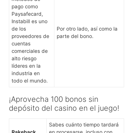
pago como
Paysafecard,
Instabill es uno
de los
Por otro lado, así como la
proveedores de
parte del bono.
cuentas
comerciales de
alto riesgo
líderes en la
industria en
todo el mundo.
¡Aprovecha 100 bonos sin
depósito del casino en el juego!
Sabes cuánto tiempo tardará
Rakeback
en procesarse, incluso con